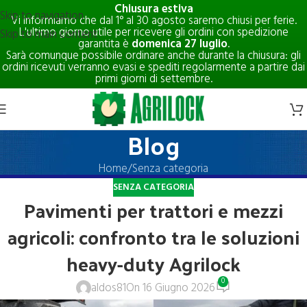
Chiusura estiva
Skip to navigation
Vi informiamo che dal 1° al 30 agosto saremo chiusi per ferie.
L'ultimo giorno utile per ricevere gli ordini con spedizione
Skip to main content
garantita è
domenica 27 luglio
.
Sarà comunque possibile ordinare anche durante la chiusura: gli
ordini ricevuti verranno evasi e spediti regolarmente a partire dai
primi giorni di settembre.
Blog
Home
Senza categoria
SENZA CATEGORIA
Pavimenti per trattori e mezzi
agricoli: confronto tra le soluzioni
heavy-duty Agrilock
0
aldos81
On 16 Giugno 2026