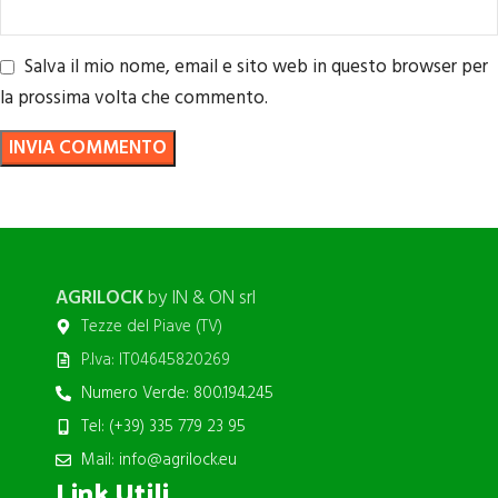
Salva il mio nome, email e sito web in questo browser per
la prossima volta che commento.
AGRILOCK
by IN & ON srl
Tezze del Piave (TV)
P.Iva: IT04645820269
Numero Verde: 800.194.245
Tel: (+39) 335 779 23 95
Mail: info@agrilock.eu
Link Utili