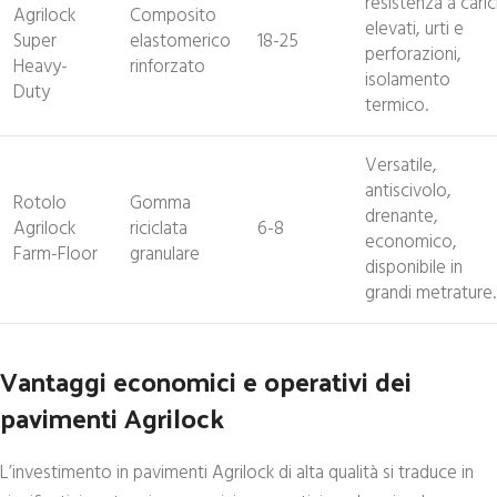
resistenza a caric
Agrilock
Composito
elevati, urti e
Super
elastomerico
18-25
perforazioni,
Heavy-
rinforzato
isolamento
Duty
termico.
Versatile,
antiscivolo,
Rotolo
Gomma
drenante,
Agrilock
riciclata
6-8
economico,
Farm-Floor
granulare
disponibile in
grandi metrature.
Vantaggi economici e operativi dei
pavimenti Agrilock
L’investimento in pavimenti Agrilock di alta qualità si traduce in