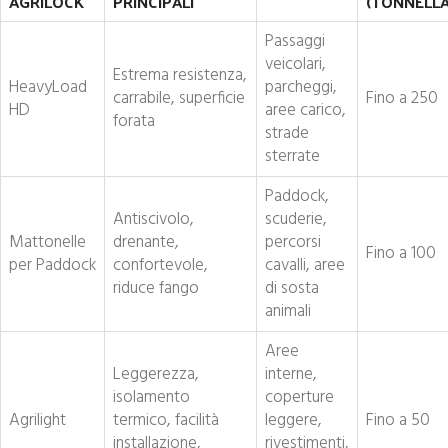
AGRILOCK
PRINCIPALI
(TONNELLA
Passaggi
veicolari,
Estrema resistenza,
HeavyLoad
parcheggi,
carrabile, superficie
Fino a 250
HD
aree carico,
forata
strade
sterrate
Paddock,
Antiscivolo,
scuderie,
Mattonelle
drenante,
percorsi
Fino a 100
per Paddock
confortevole,
cavalli, aree
riduce fango
di sosta
animali
Aree
Leggerezza,
interne,
isolamento
coperture
Agrilight
termico, facilità
leggere,
Fino a 50
installazione,
rivestimenti,