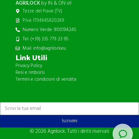
AGRILOCK
by IN & ON srl
Tezze del Piave (TV)
P.Iva: IT04645820269
Numero Verde: 800.194.245
Tel: (+39) 335 779 23 95
Mail: info@agrilock.eu
Link Utili
Privacy Policy
Resi e rimborsi
Termini e condizioni di vendita
ISCRIVITI ALLA NEWSLETTER
Iscrivimi
© 2026
Agrilock
. Tutti i diritti riservati