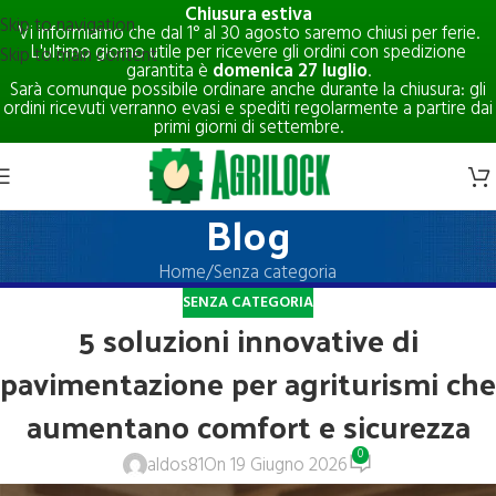
Chiusura estiva
Skip to navigation
Vi informiamo che dal 1° al 30 agosto saremo chiusi per ferie.
L'ultimo giorno utile per ricevere gli ordini con spedizione
Skip to main content
garantita è
domenica 27 luglio
.
Sarà comunque possibile ordinare anche durante la chiusura: gli
ordini ricevuti verranno evasi e spediti regolarmente a partire dai
primi giorni di settembre.
Blog
Home
Senza categoria
SENZA CATEGORIA
5 soluzioni innovative di
pavimentazione per agriturismi che
aumentano comfort e sicurezza
0
aldos81
On 19 Giugno 2026